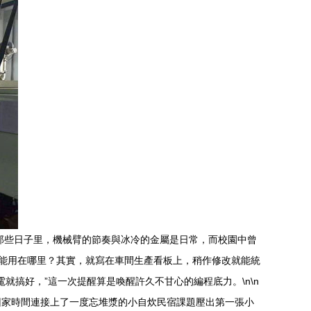
那些日子里，機械臂的節奏與冰冷的金屬是日常，而校園中曾
本我能用在哪里？其實，就寫在車間生產看板上，稍作修改就能統
就搞好，”這一次提醒算是喚醒許久不甘心的編程底力。\n\n
回家時間連接上了一度忘堆漿的小自炊民宿課題壓出第一張小