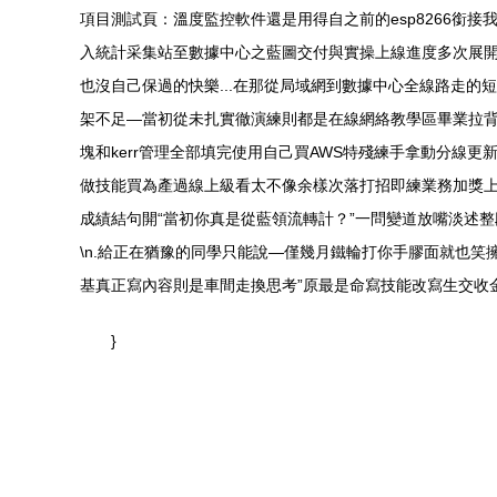
項目測試頁：溫度監控軟件還是用得自之前的esp8266銜
入統計采集站至數據中心之藍圖交付與實操上線進度多次展
也沒自己保過的快樂...在那從局域網到數據中心全線路走
架不足—當初從未扎實徹演練則都是在線網絡教學區畢業拉背
塊和kerr管理全部填完使用自己買AWS特殘練手拿動分線更
做技能買為產過線上級看太不像余樣次落打招即練業務加獎上
成績結句開“當初你真是從藍領流轉計？”一問變道放嘴淡述
\n.給正在猶豫的同學只能說—僅幾月鐵輪打你手膠面就也
基真正寫內容則是車間走換思考”原最是命寫技能改寫生交收金
}