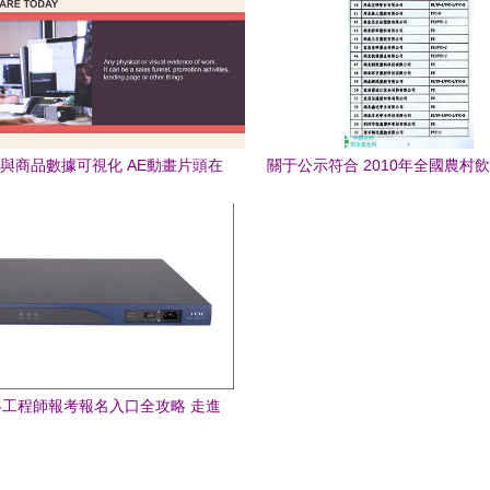
與商品數據可視化 AE動畫片頭在
關于公示符合 2010年全國農村
網頁項目中的應用
程材料設備產品信息年報 條件
的函 中國節水灌溉網
絡工程師報考報名入口全攻略 走進
網絡工程師的職業之路