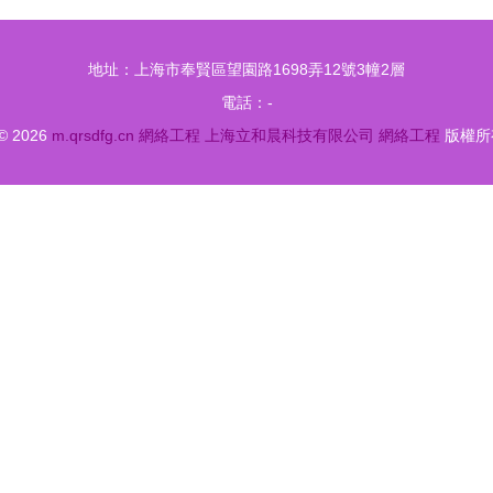
地址：上海市奉賢區望園路1698弄12號3幢2層
電話：-
 © 2026
m.qrsdfg.cn
網絡工程
上海立和晨科技有限公司
網絡工程
版權所