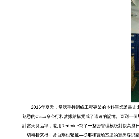
2016年夏天，當我手持網絡工程專業的本科畢業證書
熟悉的Cisco命令行和數據結構竟成了遙遠的記憶。直到一
計當天良品率，還用Redmine寫了一整套管理模板對接高
一切轉折來得非常自驅也緊臟—從那和實驗室里的寫黑客思