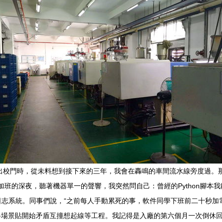
走出校門時，從未料想到接下來的三年，我會在轟鳴的車間流水線旁度過。
個加班的深夜，聽著機器單一的聲響，我突然問自己：曾經的Python腳
層日志系統。同事們說，“之前每人手動累死的事，軟件同學下班前二十秒加電
路場景貼開始矛盾互撞想起線等工程。我記得是入廠的第六個月一次倒休