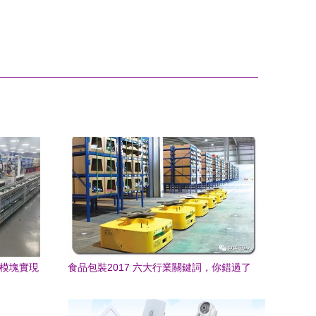
網模塊實現
食品包裝2017 六大行業關鍵詞，你錯過了
分析
哪些經典趨勢？