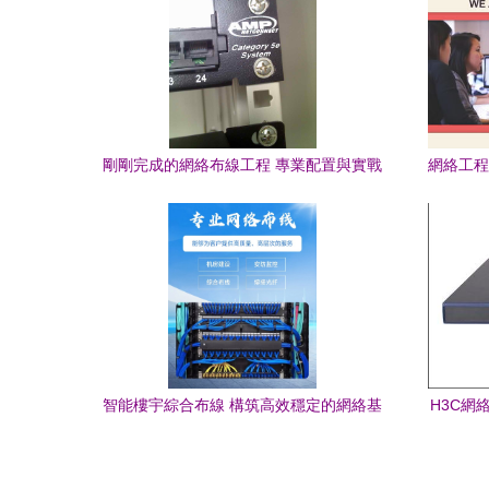
剛剛完成的網絡布線工程 專業配置與實戰
網絡工程
分享
智能樓宇綜合布線 構筑高效穩定的網絡基
H3C網
礎設施